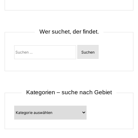
g
s
n
a
v
i
Wer suchet, der findet.
g
a
t
Suchen
i
nach:
o
n
Kategorien – suche nach Gebiet
Kategorien
–
suche
nach
Gebiet