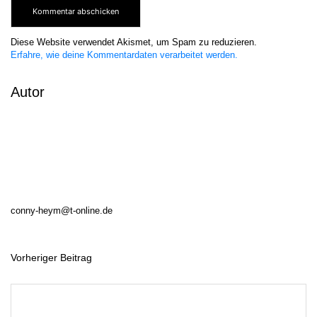
Diese Website verwendet Akismet, um Spam zu reduzieren.
Erfahre, wie deine Kommentardaten verarbeitet werden.
Autor
conny-heym@t-online.de
Vorheriger Beitrag
B
e
i
t
r
a