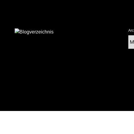
Arc
Ar
tolz präsentiert von WordPress
|
postmagthemes.com
|
Theme-Details
|
Cont