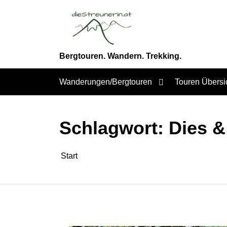
Zum
Inhalt
springen
Bergtouren. Wandern. Trekking.
Wanderungen/Bergtouren
Touren Übersi
Schlagwort:
Dies &
Start