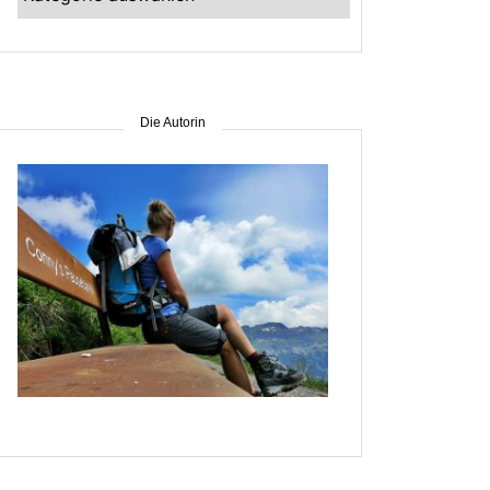
–
suche
nach
Gebiet
Die Autorin