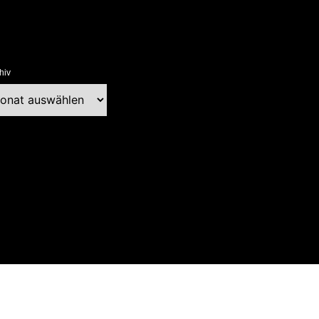
hiv
chiv
ext Blog