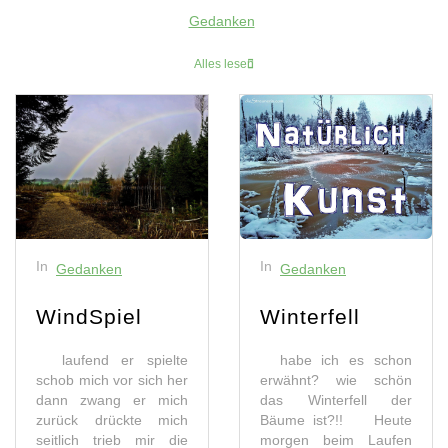
Gedanken
Alles lesen
In
In
Gedanken
Gedanken
WindSpiel
Winterfell
laufend er spielte
habe ich es schon
schob mich vor sich her
erwähnt? wie schön
dann zwang er mich
das Winterfell der
zurück drückte mich
Bäume ist?!! Heute
seitlich trieb mir die
morgen beim Laufen