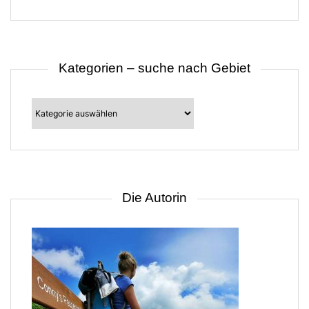
Kategorien – suche nach Gebiet
Kategorien
–
suche
nach
Gebiet
Die Autorin