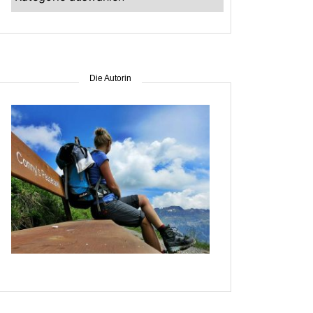
–
suche
nach
Gebiet
Die Autorin