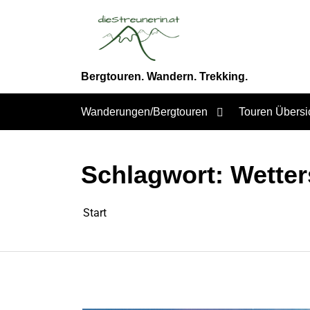
Zum
Inhalt
springen
Bergtouren. Wandern. Trekking.
Wanderungen/Bergtouren
Touren Übersi
Schlagwort:
Wetter
Start