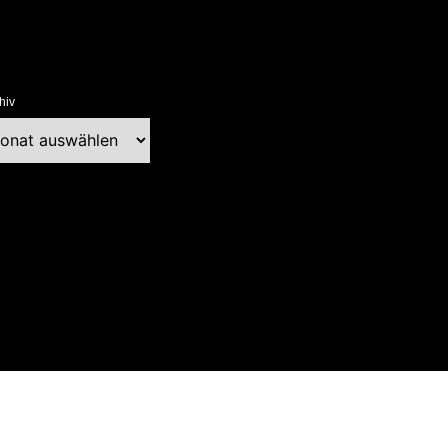
hiv
chiv
ext Blog