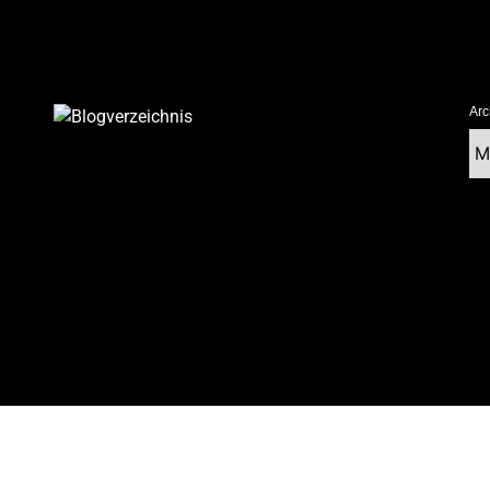
Arc
Ar
tolz präsentiert von WordPress
|
postmagthemes.com
|
Theme-Details
|
Cont