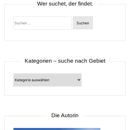
i
Wer suchet, der findet.
g
a
t
Suchen
i
nach:
o
n
Kategorien – suche nach Gebiet
Kategorien
–
suche
nach
Gebiet
Die Autorin