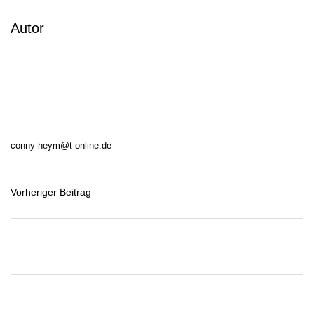
Autor
conny-heym@t-online.de
Vorheriger Beitrag
B
e
i
t
r
a
g
s
n
a
v