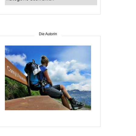
–
suche
nach
Gebiet
Die Autorin