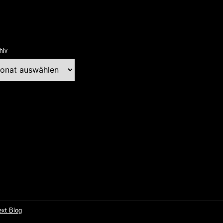
hiv
chiv
ext Blog