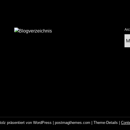
Arc
Ar
tolz präsentiert von WordPress
|
postmagthemes.com
|
Theme-Details
|
Cont