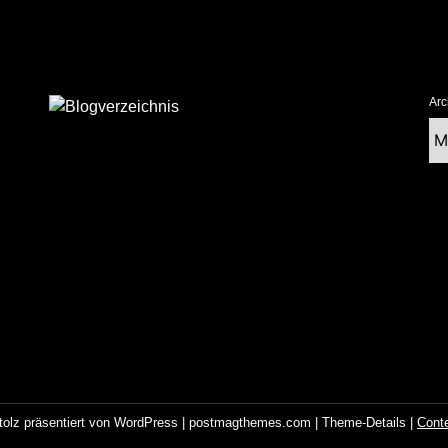
Arc
Ar
tolz präsentiert von WordPress
|
postmagthemes.com
|
Theme-Details
|
Cont