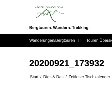
Zum
Inhalt
springen
Bergtouren. Wandern. Trekking.
Wanderungen/Bergtouren
Touren Übersi
20200921_173932
Start
Dies & Das
Zeitloser Tischkalender