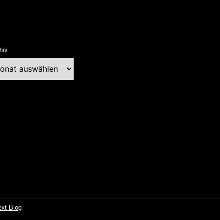
hiv
chiv
ext Blog