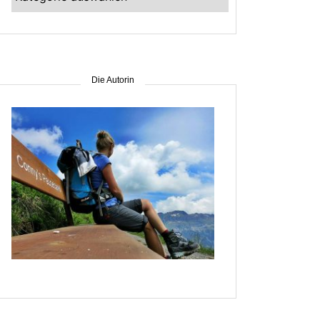
–
suche
nach
Gebiet
Die Autorin