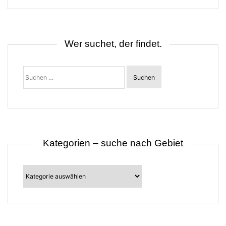
s
n
a
v
i
Wer suchet, der findet.
g
a
t
Suchen
i
nach:
o
n
Kategorien – suche nach Gebiet
Kategorien
–
suche
nach
Gebiet