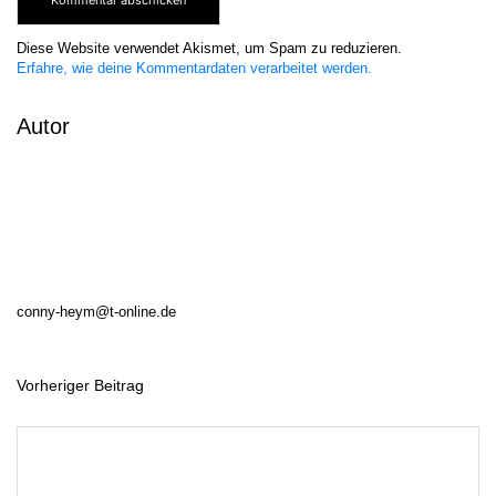
Diese Website verwendet Akismet, um Spam zu reduzieren.
Erfahre, wie deine Kommentardaten verarbeitet werden.
Autor
conny-heym@t-online.de
Vorheriger Beitrag
B
e
i
t
r
a
g