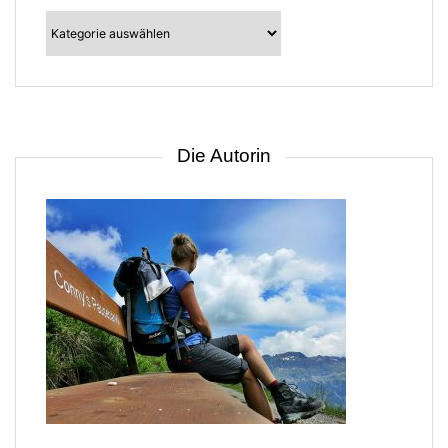
Kategorien
–
suche
nach
Gebiet
Die Autorin