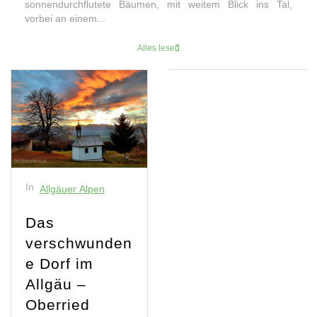
sonnendurchflutete Bäumen, mit weitem Blick ins Tal,
vorbei an einem...
Alles lesen
In
Allgäuer Alpen
Das
verschwunden
e Dorf im
Allgäu –
Oberried