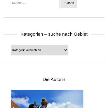
nach:
Kategorien – suche nach Gebiet
Kategorien
–
suche
nach
Gebiet
Die Autorin