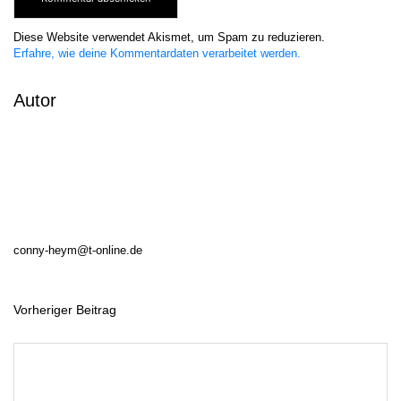
Diese Website verwendet Akismet, um Spam zu reduzieren.
Erfahre, wie deine Kommentardaten verarbeitet werden.
Autor
conny-heym@t-online.de
Vorheriger Beitrag
B
e
i
t
r
a
g