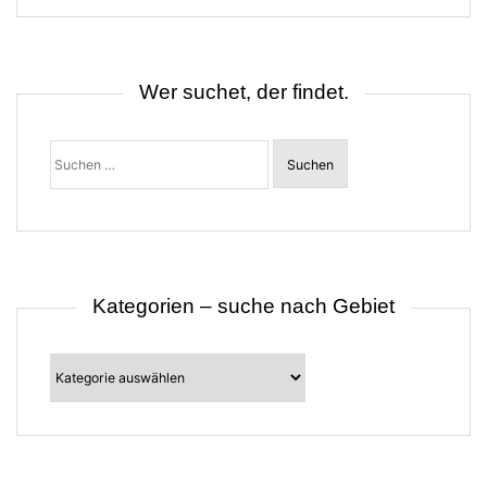
s
n
a
v
i
Wer suchet, der findet.
g
a
t
Suchen
i
nach:
o
n
Kategorien – suche nach Gebiet
Kategorien
–
suche
nach
Gebiet