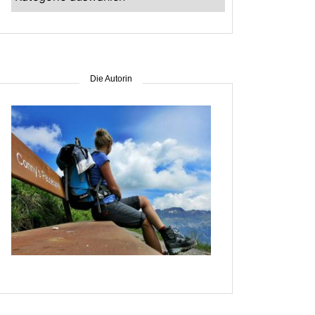
–
suche
nach
Gebiet
Die Autorin