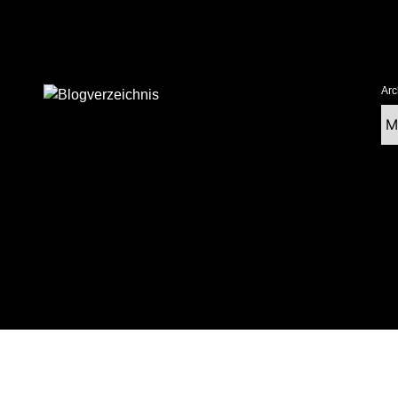
Arc
Ar
tolz präsentiert von WordPress
|
postmagthemes.com
|
Theme-Details
|
Cont