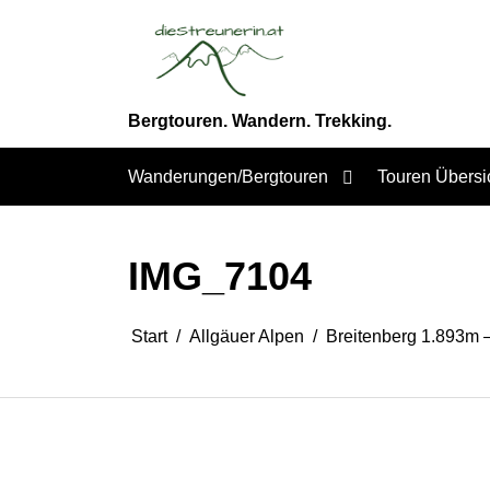
Zum
Inhalt
springen
Bergtouren. Wandern. Trekking.
Wanderungen/Bergtouren
Touren Übersi
IMG_7104
Start
Allgäuer Alpen
Breitenberg 1.893m