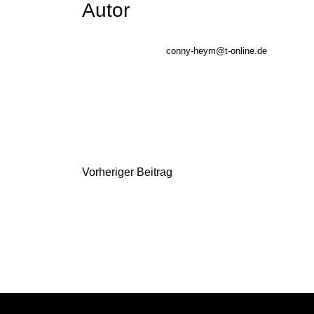
Autor
conny-heym@t-online.de
B
Vorheriger Beitrag
e
i
t
r
a
g
s
n
a
v
i
g