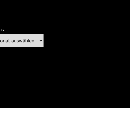
hiv
chiv
ext Blog