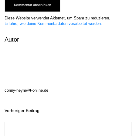
Diese Website verwendet Akismet, um Spam zu reduzieren.
Erfahre, wie deine Kommentardaten verarbeitet werden.
Autor
conny-heym@t-online.de
Vorheriger Beitrag
B
e
i
t
r
a