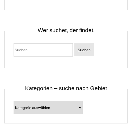
g
s
n
a
v
i
Wer suchet, der findet.
g
a
t
Suchen
i
nach:
o
n
Kategorien – suche nach Gebiet
Kategorien
–
suche
nach
Gebiet