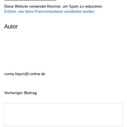
Diese Website verwendet Akismet, um Spam zu reduzieren.
Erfahre, wie deine Kommentardaten verarbeitet werden.
Autor
conny-heym@t-online.de
Vorheriger Beitrag
B
e
i
t
r
a
g
s