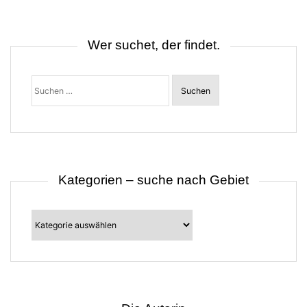
n
a
v
i
Wer suchet, der findet.
g
a
t
Suchen
i
nach:
o
n
Kategorien – suche nach Gebiet
Kategorien
–
suche
nach
Gebiet