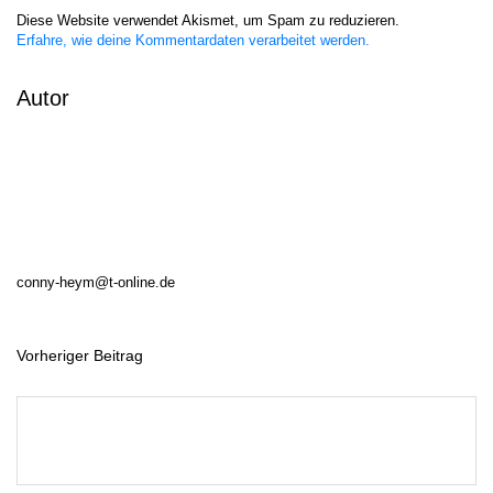
Diese Website verwendet Akismet, um Spam zu reduzieren.
Erfahre, wie deine Kommentardaten verarbeitet werden.
Autor
conny-heym@t-online.de
Vorheriger Beitrag
B
e
i
t
r
a
g
s