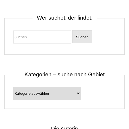
n
a
v
i
Wer suchet, der findet.
g
a
t
Suchen
i
nach:
o
n
Kategorien – suche nach Gebiet
Kategorien
–
suche
nach
Gebiet
Die Autorin