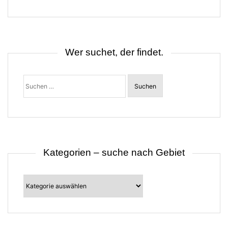
g
s
n
a
v
i
Wer suchet, der findet.
g
a
t
Suchen
i
nach:
o
n
Kategorien – suche nach Gebiet
Kategorien
–
suche
nach
Gebiet