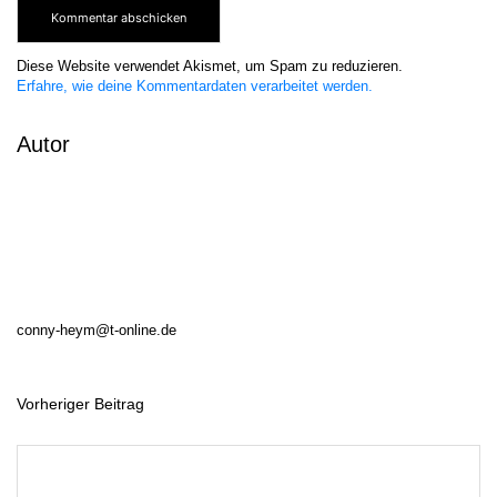
Diese Website verwendet Akismet, um Spam zu reduzieren.
Erfahre, wie deine Kommentardaten verarbeitet werden.
Autor
conny-heym@t-online.de
Vorheriger Beitrag
B
e
i
t
r
a