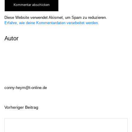
Diese Website verwendet Akismet, um Spam zu reduzieren.
Erfahre, wie deine Kommentardaten verarbeitet werden.
Autor
conny-heym@t-online.de
Vorheriger Beitrag
B
e
i
t
r
a