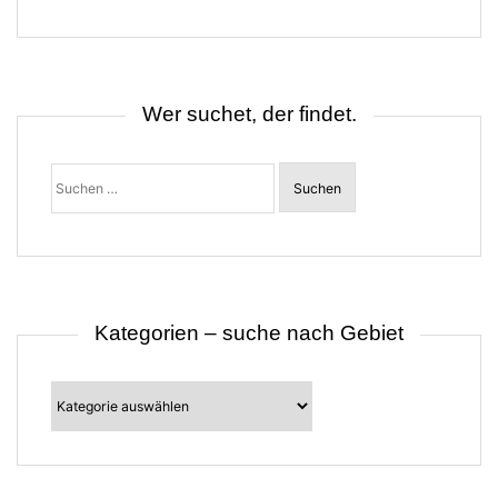
g
s
n
a
v
i
Wer suchet, der findet.
g
a
t
Suchen
i
nach:
o
n
Kategorien – suche nach Gebiet
Kategorien
–
suche
nach
Gebiet