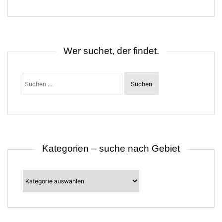
g
s
n
a
v
i
Wer suchet, der findet.
g
a
t
Suchen
i
nach:
o
n
Kategorien – suche nach Gebiet
Kategorien
–
suche
nach
Gebiet