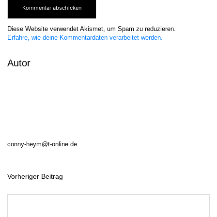
Diese Website verwendet Akismet, um Spam zu reduzieren.
Erfahre, wie deine Kommentardaten verarbeitet werden.
Autor
conny-heym@t-online.de
Vorheriger Beitrag
B
e
i
t
r
a