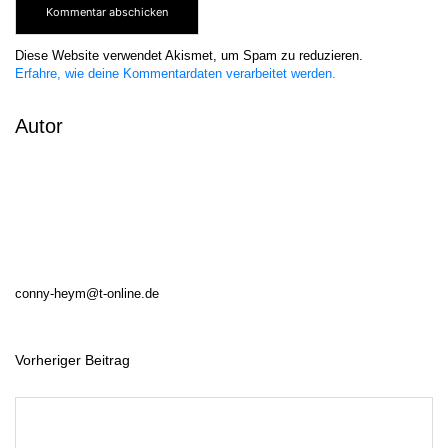
Diese Website verwendet Akismet, um Spam zu reduzieren.
Erfahre, wie deine Kommentardaten verarbeitet werden.
Autor
conny-heym@t-online.de
Vorheriger Beitrag
B
e
i
t
r
a