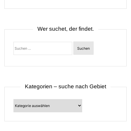
g
s
n
a
v
i
Wer suchet, der findet.
g
a
t
Suchen
i
nach:
o
n
Kategorien – suche nach Gebiet
Kategorien
–
suche
nach
Gebiet