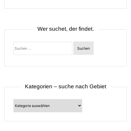
g
s
n
a
v
i
Wer suchet, der findet.
g
a
t
Suchen
i
nach:
o
n
Kategorien – suche nach Gebiet
Kategorien
–
suche
nach
Gebiet