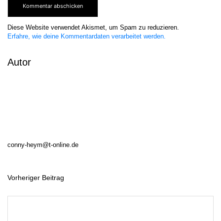
Diese Website verwendet Akismet, um Spam zu reduzieren.
Erfahre, wie deine Kommentardaten verarbeitet werden.
Autor
conny-heym@t-online.de
Vorheriger Beitrag
B
e
i
t
r
a