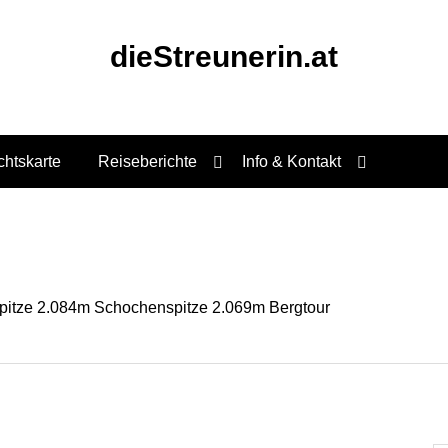
dieStreunerin.at
chtskarte
Reiseberichte
Info & Kontakt
pitze 2.084m Schochenspitze 2.069m Bergtour