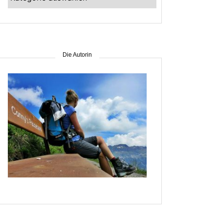
–
suche
nach
Gebiet
Die Autorin