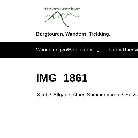
Zum
Inhalt
springen
Bergtouren. Wandern. Trekking.
Wanderungen/Bergtouren
Touren Übersi
IMG_1861
Start
Allgäuer Alpen Sommertouren
Sulzs