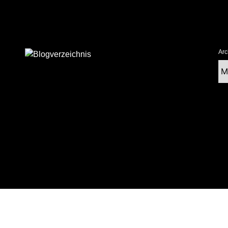
Arc
Ar
tolz präsentiert von WordPress
|
postmagthemes.com
|
Theme-Details
|
Cont