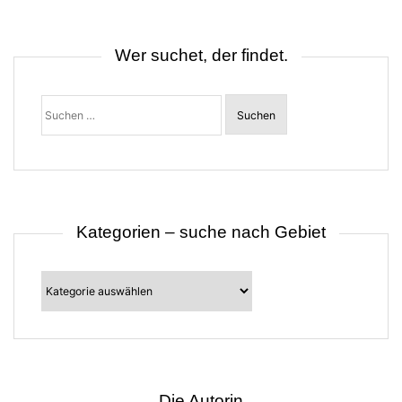
n
a
v
i
Wer suchet, der findet.
g
a
t
Suchen
i
nach:
o
n
Kategorien – suche nach Gebiet
Kategorien
–
suche
nach
Gebiet
Die Autorin