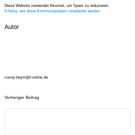
Diese Website verwendet Akismet, um Spam zu reduzieren.
Erfahre, wie deine Kommentardaten verarbeitet werden.
Autor
conny-heym@t-online.de
Vorheriger Beitrag
B
e
i
t
r
a
g
s