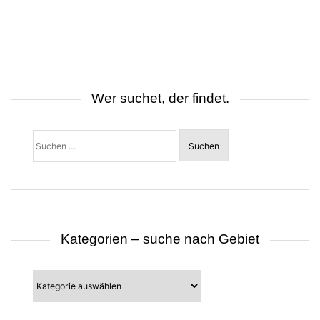
r
a
g
s
n
a
v
i
Wer suchet, der findet.
g
a
t
Suchen
i
nach:
o
n
Kategorien – suche nach Gebiet
Kategorien
–
suche
nach
Gebiet