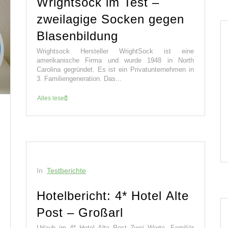
Wrightsock im Test –
zweilagige Socken gegen
Blasenbildung
Wrightsock Hersteller WrightSock ist eine
amerikanische Firma und wurde 1948 in North
Carolina gegründet. Es ist ein Privatunternehmen in
3. Familiengeneration. Das...
Alles lesen
In
Testberichte
Hotelbericht: 4* Hotel Alte
Post – Großarl
Urlaub im 4* Hotel Alte Post Zwei Worte. Familiär