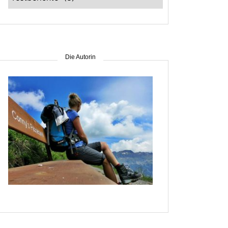
–
suche
nach
Gebiet
Die Autorin