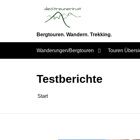
Zum
Inhalt
springen
Bergtouren. Wandern. Trekking.
Wanderungen/Bergtouren
Touren Übersi
Testberichte
Start