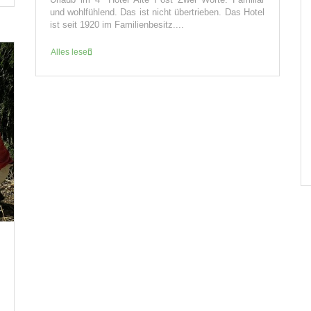
und wohlfühlend. Das ist nicht übertrieben. Das Hotel
ist seit 1920 im Familienbesitz....
Alles lesen