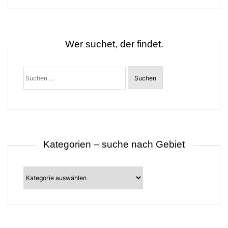
s
n
a
v
i
Wer suchet, der findet.
g
a
t
Suchen
i
nach:
o
n
Kategorien – suche nach Gebiet
Kategorien
–
suche
nach
Gebiet