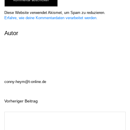
Diese Website verwendet Akismet, um Spam zu reduzieren.
Erfahre, wie deine Kommentardaten verarbeitet werden.
Autor
conny-heym@t-online.de
Vorheriger Beitrag
B
e
i
t
r
a
g