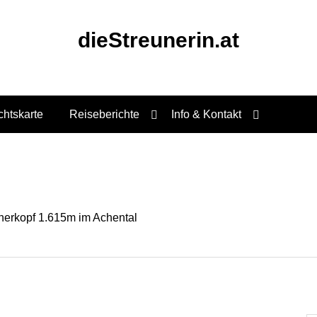
dieStreunerin.at
chtskarte
Reiseberichte
Info & Kontakt
nerkopf 1.615m im Achental