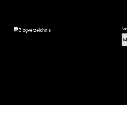
Arc
Ar
tolz präsentiert von WordPress
|
postmagthemes.com
|
Theme-Details
|
Cont