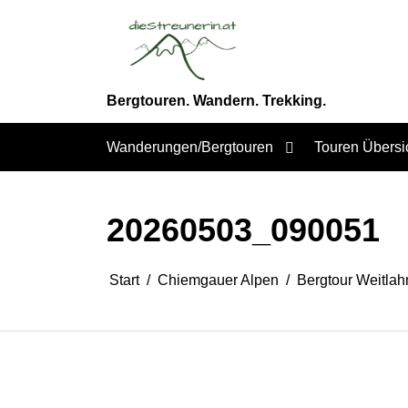
Zum
Inhalt
springen
Bergtouren. Wandern. Trekking.
Wanderungen/Bergtouren
Touren Übersi
20260503_090051
Start
Chiemgauer Alpen
Bergtour Weitlah