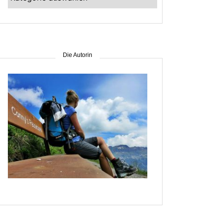
–
suche
nach
Gebiet
Die Autorin