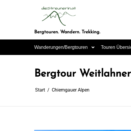
Zum
Inhalt
springen
Bergtouren. Wandern. Trekking.
Wanderungen/Bergtouren
Touren Übersi
Bergtour Weitlahner
Start
Chiemgauer Alpen