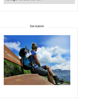
–
suche
nach
Gebiet
Die Autorin