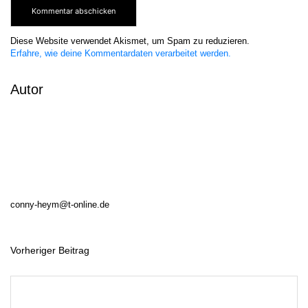
Diese Website verwendet Akismet, um Spam zu reduzieren.
Erfahre, wie deine Kommentardaten verarbeitet werden.
Autor
conny-heym@t-online.de
Vorheriger Beitrag
B
e
i
t
r
a