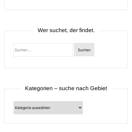
g
s
n
a
v
i
Wer suchet, der findet.
g
a
t
Suchen
i
nach:
o
n
Kategorien – suche nach Gebiet
Kategorien
–
suche
nach
Gebiet