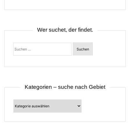
g
s
n
a
v
i
Wer suchet, der findet.
g
a
t
Suchen
i
nach:
o
n
Kategorien – suche nach Gebiet
Kategorien
–
suche
nach
Gebiet