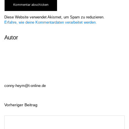
Diese Website verwendet Akismet, um Spam zu reduzieren.
Erfahre, wie deine Kommentardaten verarbeitet werden.
Autor
conny-heym@t-online.de
Vorheriger Beitrag
B
e
i
t
r
a