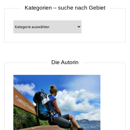
Kategorien – suche nach Gebiet
Kategorien
–
suche
nach
Gebiet
Die Autorin