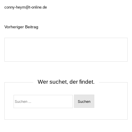
conny-heym@t-online.de
Vorheriger Beitrag
B
e
i
t
r
a
g
s
n
a
v
i
Wer suchet, der findet.
g
a
t
Suchen
i
nach:
o
n