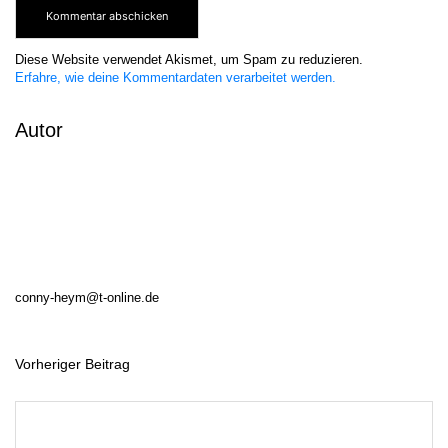
Diese Website verwendet Akismet, um Spam zu reduzieren.
Erfahre, wie deine Kommentardaten verarbeitet werden.
Autor
conny-heym@t-online.de
Vorheriger Beitrag
B
e
i
t
r
a