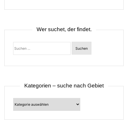
g
s
n
a
v
i
Wer suchet, der findet.
g
a
t
Suchen
i
nach:
o
n
Kategorien – suche nach Gebiet
Kategorien
–
suche
nach
Gebiet