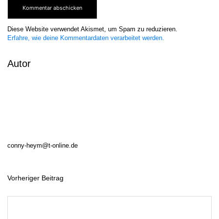
Diese Website verwendet Akismet, um Spam zu reduzieren.
Erfahre, wie deine Kommentardaten verarbeitet werden.
Autor
conny-heym@t-online.de
Vorheriger Beitrag
B
e
i
t
r
a