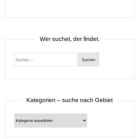
g
s
n
a
v
i
g
Wer suchet, der findet.
a
t
i
o
Suchen
n
nach:
Kategorien – suche nach Gebiet
Kategorien
–
suche
nach
Gebiet