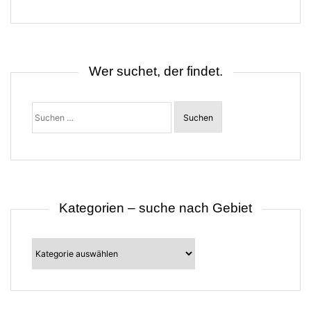
g
s
n
a
v
i
Wer suchet, der findet.
g
a
t
Suchen
i
nach:
o
n
Kategorien – suche nach Gebiet
Kategorien
–
suche
nach
Gebiet