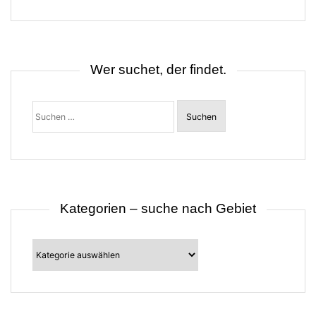
g
s
n
a
v
i
Wer suchet, der findet.
g
a
t
Suchen
i
nach:
o
n
Kategorien – suche nach Gebiet
Kategorien
–
suche
nach
Gebiet