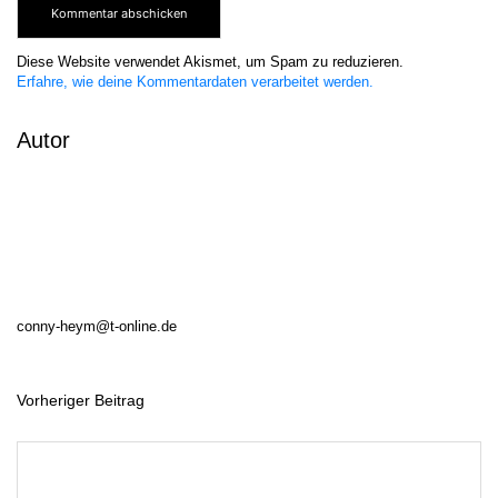
Diese Website verwendet Akismet, um Spam zu reduzieren.
Erfahre, wie deine Kommentardaten verarbeitet werden.
Autor
conny-heym@t-online.de
Vorheriger Beitrag
B
e
i
t
r
a