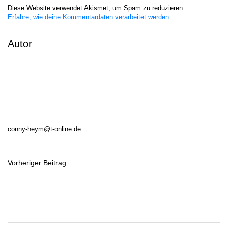
Diese Website verwendet Akismet, um Spam zu reduzieren.
Erfahre, wie deine Kommentardaten verarbeitet werden.
Autor
conny-heym@t-online.de
Vorheriger Beitrag
B
e
i
t
r
a
g
s