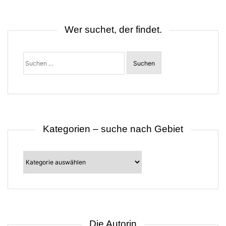
n
a
v
i
Wer suchet, der findet.
g
a
t
Suchen
i
nach:
o
n
Kategorien – suche nach Gebiet
Kategorien
–
suche
nach
Gebiet
Die Autorin