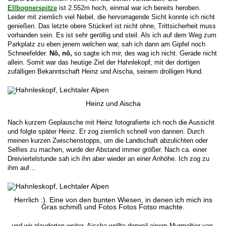
Ellbognerspitze
ist 2.552m hoch, einmal war ich bereits heroben.
Leider mit ziemlich viel Nebel, die hervorragende Sicht konnte ich nicht
genießen. Das letzte obere Stückerl ist nicht ohne, Trittsicherheit muss
vorhanden sein. Es ist sehr geröllig und steil. Als ich auf dem Weg zum
Parkplatz zu eben jenem welchen war, sah ich dann am Gipfel noch
Schneefelder.
Nö, nö,
so sagte ich mir, des wag ich nicht. Gerade nicht
allein. Somit war das heutige Ziel der Hahnlekopf, mit der dortigen
zufälligen Bekanntschaft Heinz und Aischa, seinem drolligen Hund.
Heinz und Aischa
Nach kurzem Geplausche mit Heinz fotografierte ich noch die Aussicht
und folgte später Heinz. Er zog ziemlich schnell von dannen. Durch
meinen kurzen Zwischenstopps, um die Landschaft abzulichten oder
Selfies zu machen, wurde der Abstand immer größer. Nach ca. einer
Dreiviertelstunde sah ich ihn aber wieder an einer Anhöhe. Ich zog zu
ihm auf…
Herrlich :). Eine von den bunten Wiesen, in denen ich mich ins
Gras schmiß und Fotos Fotos Fotso machte.
..und wir plauderten weiter. Aischa wollte derweil einem Murmeltier von