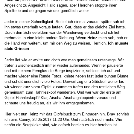
Angesicht zu Angesicht Hallo sagen, aber Herrchen stoppte ihren
Spieltrieb und so gingen wir drei gemütlich weiter.
Jeder in seiner Schnelligkeit. So lief ich einmal voraus, später sah ich
ihn etwas unterhalb voraus laufen. Gut, dass er das gleiche Ziel hatte.
Durch den Schneefeldern war der Wanderweg verdeckt und ich lief
mehrmals in eine leicht andere Richtung. Wenn Heinz mich sah, hob er
die Hand von weitem, um mir den Weg zu weisen. Herrlich.
Ich musste
stets Grinsen
.
Jeder lief wie er wollte und doch war man gemeinsam unterwegs. Wir
trafen zwischenzeitlich immer wieder aufeinander. Wenn er pausierte
und mit seinem Fernglas die Berge inspizierte, schloss ich auf und
machte wieder eine Runde Fotos, kniete neben fast jeder bunten Blume
und schoß unendlich viele Fotos. Derweil zog er a Stückerl weiter bis
wir wieder kurz vorm Gipfel zusammen trafen und den restlichen Weg
gemeinsam zum Hahnleskopf wanderten. Und wer war der erste am
Gipfel Hahnleskopf? Klar, Aischa. Aischa galoppierte voraus und
schaute uns freudig an, als wir ihm entgegenkamen.
Hier hielt nun Heinz mir das Gipfelbuch zum Eintragen hin. Brav schrieb
ich eini. Conny, 28.05.2017 11.20 Uhr. Und natürlich noch mehr. Wie
schön die Bergblicke sind, wie oafach herrlich es hier heroben ist…