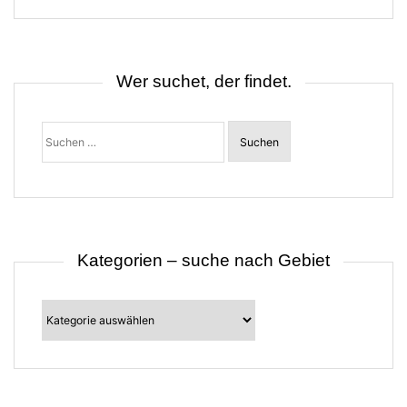
s
n
a
v
i
Wer suchet, der findet.
g
a
t
Suchen
i
nach:
o
n
Kategorien – suche nach Gebiet
Kategorien
–
suche
nach
Gebiet