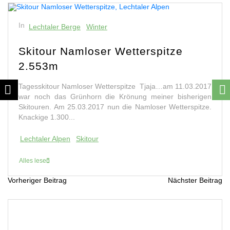
In
Lechtaler Berge
Winter
Skitour Namloser Wetterspitze
2.553m
Tagesskitour Namloser Wetterspitze Tjaja…am 11.03.2017
war noch das Grünhorn die Krönung meiner bisherigen
Skitouren. Am 25.03.2017 nun die Namloser Wetterspitze.
Knackige 1.300...
Lechtaler Alpen
Skitour
Alles lesen
Vorheriger Beitrag
Nächster Beitrag
B
e
i
t
r
a
g