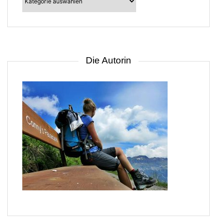
–
suche
nach
Gebiet
Die Autorin