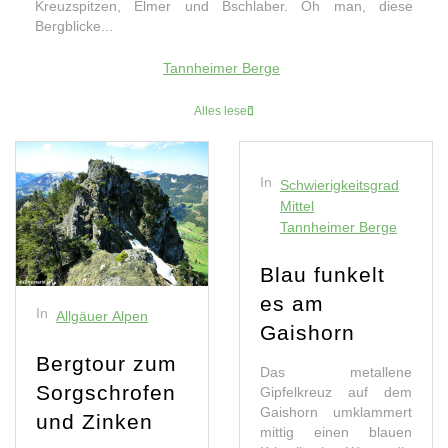
Kreuzspitzen, Elmer und Bschlaber. Oh man, diese
Bergblicke...
Tannheimer Berge
Alles lesen
In
Schwierigkeitsgrad
Mittel
Tannheimer Berge
Blau funkelt
es am
In
Allgäuer Alpen
Gaishorn
Bergtour zum
Das metallene
Sorgschrofen
Gipfelkreuz auf dem
Gaishorn umklammert
und Zinken
mittig einen blauen