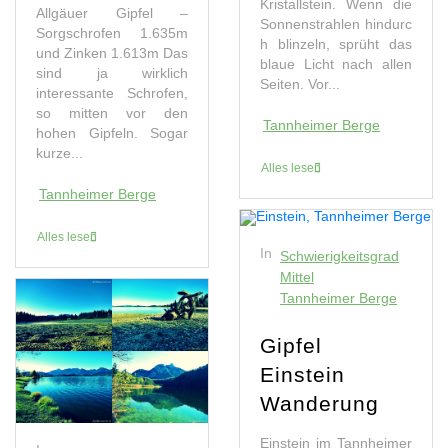
Kristallstein. Wenn die
Allgäuer Gipfel –
Sonnenstrahlen hindurc
Sorgschrofen 1.635m
h blinzeln, sprüht das
und Zinken 1.613m Das
blaue Licht nach allen
sind ja wirklich
Seiten. Vor...
interessante Schrofen,
so mitten vor den
Tannheimer Berge
hohen Gipfeln. Sogar
kurze...
Alles lesen
Tannheimer Berge
Alles lesen
In
Schwierigkeitsgrad
Mittel
Tannheimer Berge
Gipfel
Einstein
Wanderung
Einstein im Tannheimer