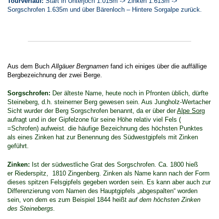
Tourverlauf:
Start in Unterjoch 1.015m -> Zinken 1.613m ->
Sorgschrofen 1.635m und über Bärenloch – Hintere Sorgalpe zurück.
Aus dem Buch
Allgäuer Bergnamen
fand ich einiges über die auffällige
Bergbezeichnung der zwei Berge.
Sorgschrofen:
Der älteste Name, heute noch in Pfronten üblich, dürfte
Steineberg, d.h. steinerner Berg gewesen sein. Aus Jungholz-Wertacher
Sicht wurder der Berg Sorgschrofen benannt, da er über der
Alpe Sorg
aufragt und in der Gipfelzone für seine Höhe relativ viel Fels (
=Schrofen) aufweist. die häufige Bezeichnung des höchsten Punktes
als eines Zinken hat zur Benennung des Südwestgipfels mit Zinken
geführt.
Zinken:
Ist der südwestliche Grat des Sorgschrofen. Ca. 1800 hieß
er Riederspitz, 1810 Zingenberg. Zinken als Name kann nach der Form
dieses spitzen Felsgipfels gegeben worden sein. Es kann aber auch zur
Differenzierung vom Namen des Hauptgipfels „abgespalten“ worden
sein, von dem es zum Beispiel 1844 heißt
auf dem höchsten Zinken
des Steinebergs.