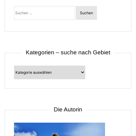
t
Suchen
i
nach:
o
n
Kategorien – suche nach Gebiet
Kategorien
–
suche
nach
Gebiet
Die Autorin