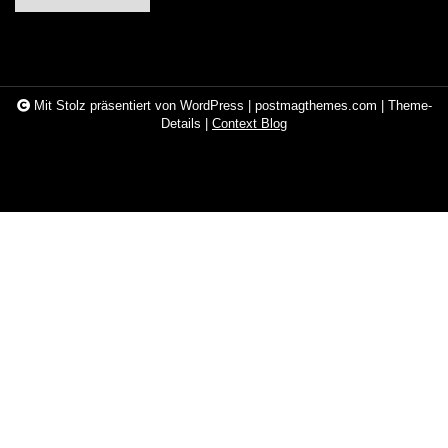
Mit Stolz präsentiert von WordPress
|
postmagthemes.com
|
Theme-
Details
|
Context Blog