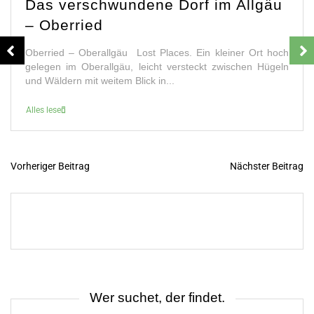
Das verschwundene Dorf im Allgäu
– Oberried
Oberried – Oberallgäu Lost Places. Ein kleiner Ort hoch
gelegen im Oberallgäu, leicht versteckt zwischen Hügeln
und Wäldern mit weitem Blick in...
Alles lesen
Vorheriger Beitrag
Nächster Beitrag
B
e
i
t
r
a
g
s
n
a
v
i
Wer suchet, der findet.
g
a