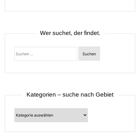
g
s
n
a
v
i
Wer suchet, der findet.
g
a
t
Suchen
i
nach:
o
n
Kategorien – suche nach Gebiet
Kategorien
–
suche
nach
Gebiet