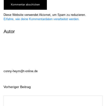
Diese Website verwendet Akismet, um Spam zu reduzieren.
Erfahre, wie deine Kommentardaten verarbeitet werden.
Autor
conny-heym@t-online.de
Vorheriger Beitrag
B
e
i
t
r
a