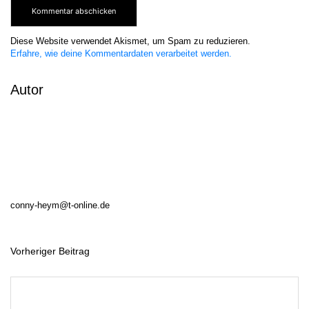
Diese Website verwendet Akismet, um Spam zu reduzieren.
Erfahre, wie deine Kommentardaten verarbeitet werden.
Autor
conny-heym@t-online.de
Vorheriger Beitrag
B
e
i
t
r
a