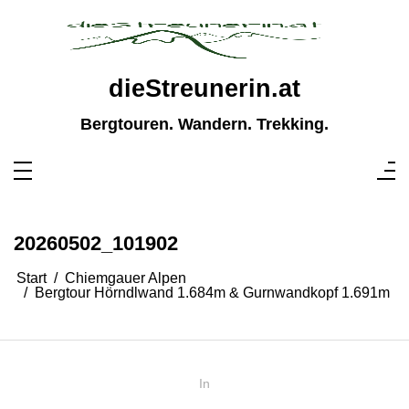
Zum
Inhalt
springen
dieStreunerin.at
Bergtouren. Wandern. Trekking.
20260502_101902
Start
Chiemgauer Alpen
Bergtour Hörndlwand 1.684m & Gurnwandkopf 1.691m
In