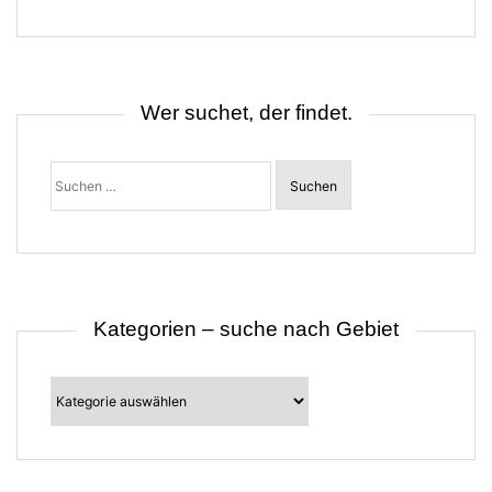
g
s
n
a
v
i
Wer suchet, der findet.
g
a
t
Suchen
i
nach:
o
n
Kategorien – suche nach Gebiet
Kategorien
–
suche
nach
Gebiet