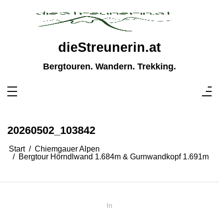
Zum
Inhalt
springen
dieStreunerin.at
Bergtouren. Wandern. Trekking.
20260502_103842
Start
Chiemgauer Alpen
Bergtour Hörndlwand 1.684m & Gurnwandkopf 1.691m
In