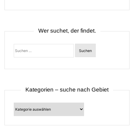
g
s
n
a
v
i
Wer suchet, der findet.
g
a
t
Suchen
i
nach:
o
n
Kategorien – suche nach Gebiet
Kategorien
–
suche
nach
Gebiet