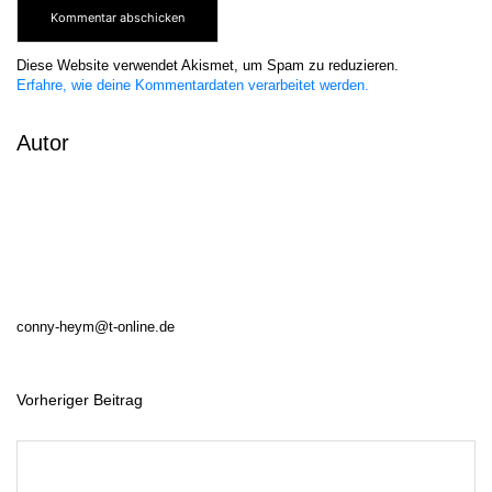
Diese Website verwendet Akismet, um Spam zu reduzieren.
Erfahre, wie deine Kommentardaten verarbeitet werden.
Autor
conny-heym@t-online.de
Vorheriger Beitrag
B
e
i
t
r
a