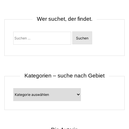
n
a
v
i
Wer suchet, der findet.
g
a
t
Suchen
i
nach:
o
n
Kategorien – suche nach Gebiet
Kategorien
–
suche
nach
Gebiet