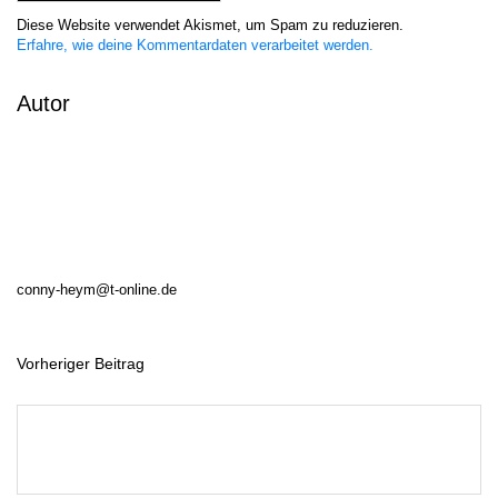
Diese Website verwendet Akismet, um Spam zu reduzieren.
Erfahre, wie deine Kommentardaten verarbeitet werden.
Autor
conny-heym@t-online.de
Vorheriger Beitrag
B
e
i
t
r
a
g
s