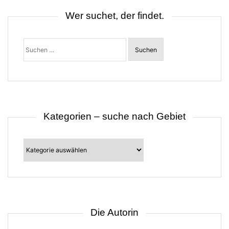
v
i
Wer suchet, der findet.
g
a
t
Suchen
i
nach:
o
n
Kategorien – suche nach Gebiet
Kategorien
–
suche
nach
Gebiet
Die Autorin