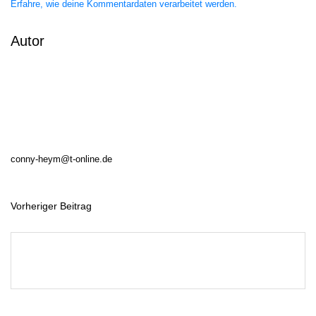
Erfahre, wie deine Kommentardaten verarbeitet werden.
Autor
conny-heym@t-online.de
Vorheriger Beitrag
B
e
i
t
r
a
g
s
n
a