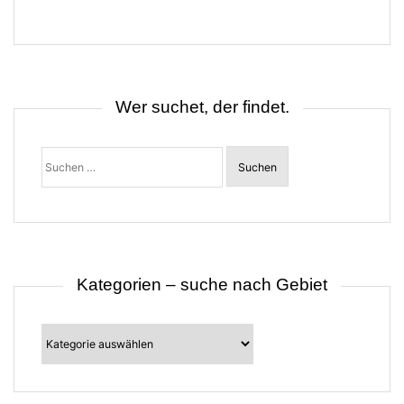
a
g
s
n
a
v
i
Wer suchet, der findet.
g
a
t
Suchen
i
nach:
o
n
Kategorien – suche nach Gebiet
Kategorien
–
suche
nach
Gebiet