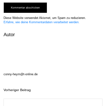
Diese Website verwendet Akismet, um Spam zu reduzieren.
Erfahre, wie deine Kommentardaten verarbeitet werden.
Autor
conny-heym@t-online.de
Vorheriger Beitrag
B
e
i
t
r