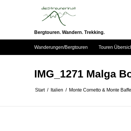
Zum
Inhalt
springen
Bergtouren. Wandern. Trekking.
Wanderungen/Bergtouren
Touren Übersic
IMG_1271 Malga Bo
Start
Italien
Monte Cornetto & Monte Baff