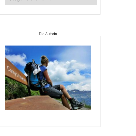
–
suche
nach
Gebiet
Die Autorin