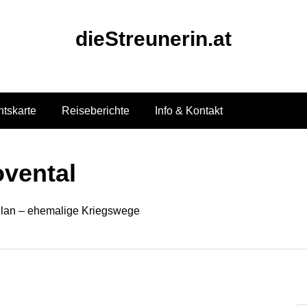
dieStreunerin.at
htskarte
Reiseberichte
Info & Kontakt
vental
elan – ehemalige Kriegswege