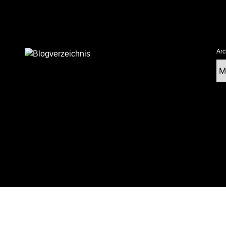
Arc
Ar
tolz präsentiert von WordPress
|
postmagthemes.com
|
Theme-Details
|
Cont