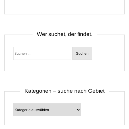
a
g
s
n
a
v
i
Wer suchet, der findet.
g
a
t
Suchen
i
nach:
o
n
Kategorien – suche nach Gebiet
Kategorien
–
suche
nach
Gebiet