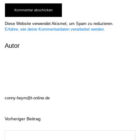
Diese Website verwendet Akismet, um Spam zu reduzieren.
Erfahre, wie deine Kommentardaten verarbeitet werden.
Autor
conny-heym@t-online.de
Vorheriger Beitrag
B
e
i
t
r