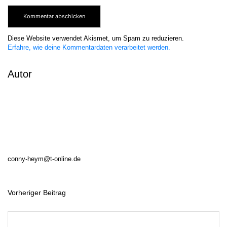
Diese Website verwendet Akismet, um Spam zu reduzieren.
Erfahre, wie deine Kommentardaten verarbeitet werden.
Autor
conny-heym@t-online.de
Vorheriger Beitrag
B
e
i
t
r