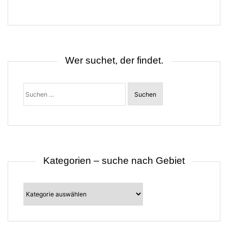
a
g
s
n
a
v
i
Wer suchet, der findet.
g
a
t
Suchen
i
nach:
o
n
Kategorien – suche nach Gebiet
Kategorien
–
suche
nach
Gebiet