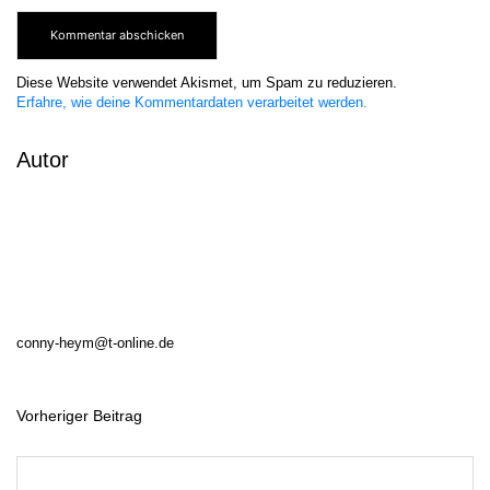
Diese Website verwendet Akismet, um Spam zu reduzieren.
Erfahre, wie deine Kommentardaten verarbeitet werden.
Autor
conny-heym@t-online.de
Vorheriger Beitrag
B
e
i
t
r