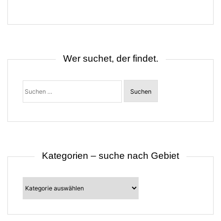
a
g
s
n
a
v
i
Wer suchet, der findet.
g
a
t
Suchen
i
nach:
o
n
Kategorien – suche nach Gebiet
Kategorien
–
suche
nach
Gebiet