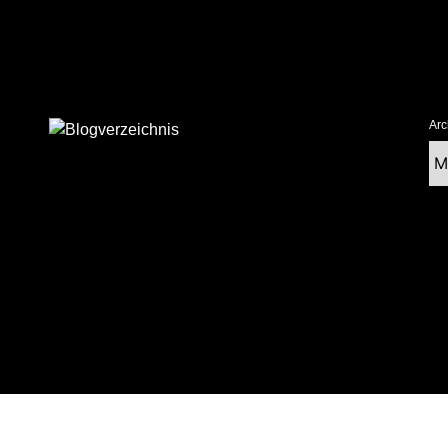
Arc
Ar
tolz präsentiert von WordPress
|
postmagthemes.com
|
Theme-Details
|
Cont