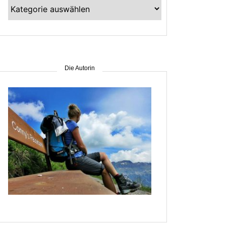
Kategorien
–
suche
nach
Gebiet
Die Autorin