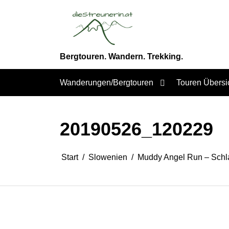
Zum
Inhalt
springen
Bergtouren. Wandern. Trekking.
Wanderungen/Bergtouren
Touren Übersi
20190526_120229
Start
Slowenien
Muddy Angel Run – Schl