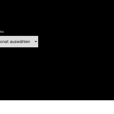
hiv
chiv
ext Blog