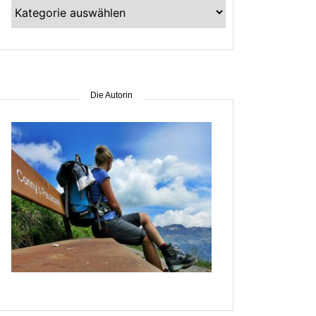
Kategorien
–
suche
nach
Gebiet
Die Autorin