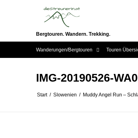
Zum
Inhalt
springen
Bergtouren. Wandern. Trekking.
Wanderungen/Bergtouren
Touren Übersi
IMG-20190526-WA0
Start
Slowenien
Muddy Angel Run – Schl