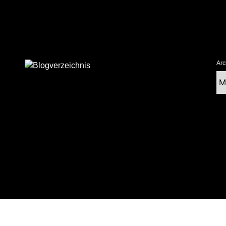
Arc
Ar
tolz präsentiert von WordPress
|
postmagthemes.com
|
Theme-Details
|
Cont