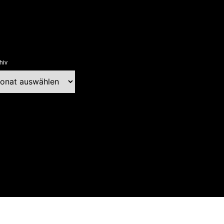
hiv
chiv
ext Blog