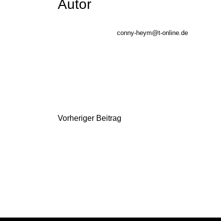
Autor
conny-heym@t-online.de
B
Vorheriger Beitrag
e
i
t
r
a
g
s
n
a
v
i
g
a